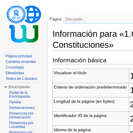
Página
Discusión
Información para «1.
Constituciones»
Saltar a:
navegación
,
buscar
Página principal
Información básica
Cambios recientes
Cronología
Visualizar el título
Efemérides
Textos de Calasanz
Criterio de ordenación predeterminado
Enciclopedia
Portal de la
Enciclopedia
Longitud de la página (en bytes)
Familia
Demarcaciones
Presencias por
Identificador ID de la página
Demarcación
Presencias por
Localidad
Idioma de la página
Religiosos por