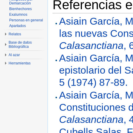
Referencias e
Demarcación
Bienhechores
Exalumnos
Asiain García, M
Personas en general
Apartados
las nuevas Cons
Relatos
Calasanctiana
, 
Base de datos
Bibliográfica
Asiain García, M
Al azar
Herramientas
epistolario del 
5 (1974) 87-89.
Asiain García, M
Constituciones 
Calasanctiana
, 
Cubells Salas, F