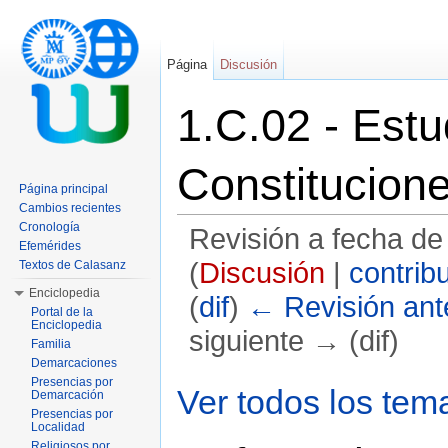
Página
Discusión
1.C.02 - Estu
Constitucion
Página principal
Cambios recientes
Cronología
Revisión a fecha de
Efemérides
(
Discusión
|
contrib
Textos de Calasanz
Enciclopedia
(
dif
)
← Revisión ante
Portal de la
Enciclopedia
siguiente → (dif)
Familia
Demarcaciones
Saltar a:
navegación
,
buscar
Presencias por
Ver todos los tem
Demarcación
Presencias por
Localidad
Religiosos por