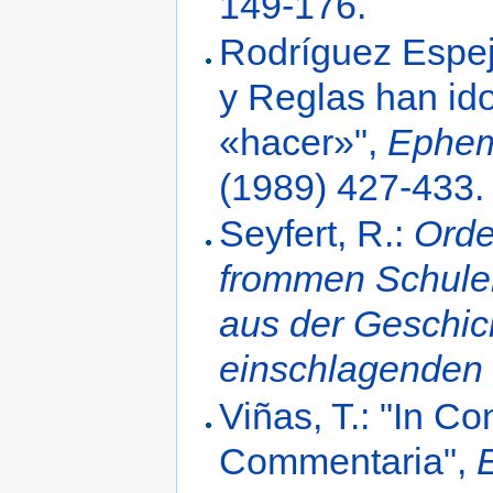
149-176.
Rodríguez Espej
y Reglas han ido
«hacer»",
Ephem
(1989) 427-433.
Seyfert, R.:
Orde
frommen Schule
aus der Geschic
einschlagenden
Viñas, T.: "In C
Commentaria",