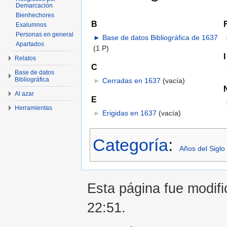
Demarcación
Bienhechores
B
Exalumnos
Personas en general
►
Base de datos Bibliográfica de 1637
Apartados
(1 P)
I
Relatos
C
Base de datos
Bibliográfica
►
Cerradas en 1637
‎
(vacía)
Al azar
E
Herramientas
►
Erigidas en 1637
‎
(vacía)
Categoría
:
Años del Siglo
Esta página fue modifi
22:51.