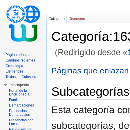
Categoría
Discusión
Categoría:16
(Redirigido desde «
Página principal
Saltar a:
navegación
,
buscar
Cambios recientes
Cronología
Páginas que enlazan
Efemérides
Textos de Calasanz
Enciclopedia
Subcategorías
Portal de la
Enciclopedia
Familia
Demarcaciones
Esta categoría con
Presencias por
Demarcación
Presencias por
subcategorías, de 
Localidad
Religiosos por