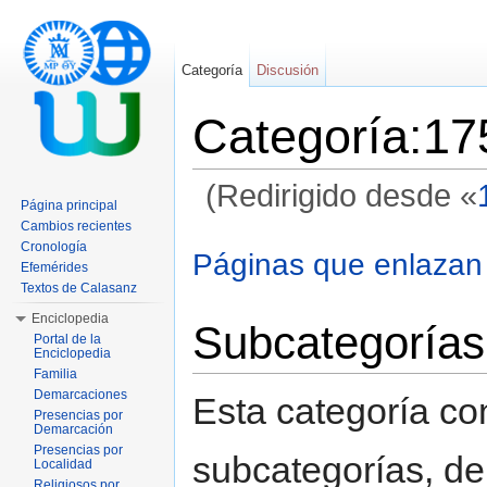
Categoría
Discusión
Categoría:17
(Redirigido desde «
Página principal
Saltar a:
navegación
,
buscar
Cambios recientes
Cronología
Páginas que enlazan
Efemérides
Textos de Calasanz
Enciclopedia
Subcategorías
Portal de la
Enciclopedia
Familia
Demarcaciones
Esta categoría con
Presencias por
Demarcación
Presencias por
subcategorías, de 
Localidad
Religiosos por