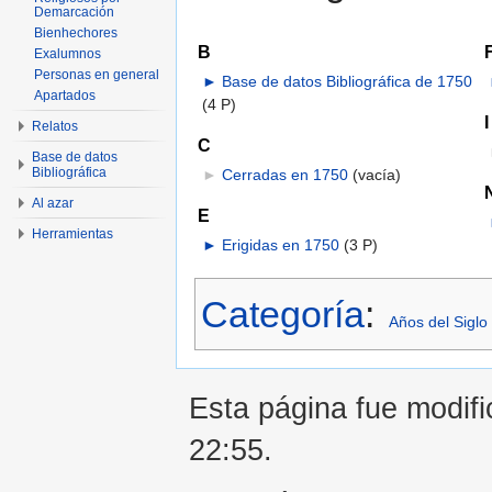
Demarcación
Bienhechores
B
Exalumnos
Personas en general
►
Base de datos Bibliográfica de 1750
Apartados
(4 P)
I
Relatos
C
Base de datos
Bibliográfica
►
Cerradas en 1750
‎
(vacía)
Al azar
E
Herramientas
►
Erigidas en 1750
‎
(3 P)
Categoría
:
Años del Siglo 
Esta página fue modifi
22:55.