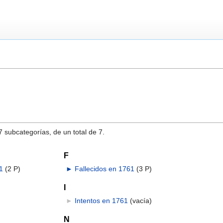
7 subcategorías, de un total de 7.
F
1
‎
(2 P)
►
Fallecidos en 1761
‎
(3 P)
I
►
Intentos en 1761
‎
(vacía)
N