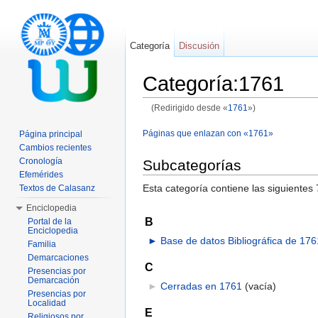
Categoría
Discusión
Categoría:1761
(Redirigido desde «
1761
»)
Saltar a:
navegación
,
buscar
Páginas que enlazan con «1761»
Página principal
Cambios recientes
Cronología
Subcategorías
Efemérides
Esta categoría contiene las siguientes 
Textos de Calasanz
Enciclopedia
B
Portal de la
Enciclopedia
►
Base de datos Bibliográfica de 176
Familia
Demarcaciones
C
Presencias por
Demarcación
►
Cerradas en 1761
‎
(vacía)
Presencias por
Localidad
E
Religiosos por