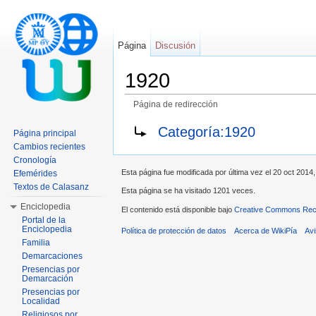
Página
Discusión
1920
Página de redirección
Saltar a:
navegación
,
buscar
Categoría:1920
Página principal
Cambios recientes
Cronología
Esta página fue modificada por última vez el 20 oct 2014,
Efemérides
Textos de Calasanz
Esta página se ha visitado 1201 veces.
Enciclopedia
El contenido está disponible bajo
Creative Commons Reco
Portal de la
Enciclopedia
Política de protección de datos
Acerca de WikiPía
Avi
Familia
Demarcaciones
Presencias por
Demarcación
Presencias por
Localidad
Religiosos por