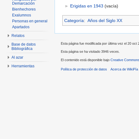
Demarcación
►
Erigidas en 1943
‎
(vacía)
Bienhechores
Exalumnos
Categoría
:
Años del Siglo XX
Personas en general
Apartados
Relatos
Esta página fue modificada por última vez el 20 oct 
Base de datos
Bibliográfica
Esta página se ha visitado 3946 veces.
Al azar
El contenido está disponible bajo
Creative Commons 
Herramientas
Política de protección de datos
Acerca de WikiPía