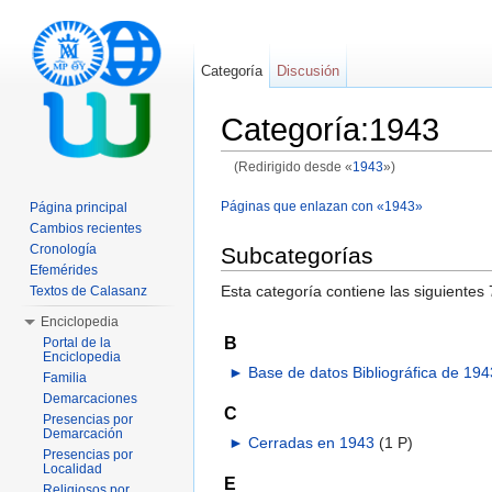
Categoría
Discusión
Categoría:1943
(Redirigido desde «
1943
»)
Saltar a:
navegación
,
buscar
Páginas que enlazan con «1943»
Página principal
Cambios recientes
Cronología
Subcategorías
Efemérides
Esta categoría contiene las siguientes 
Textos de Calasanz
Enciclopedia
B
Portal de la
Enciclopedia
►
Base de datos Bibliográfica de 194
Familia
Demarcaciones
C
Presencias por
Demarcación
►
Cerradas en 1943
‎
(1 P)
Presencias por
Localidad
E
Religiosos por