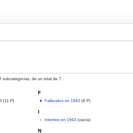
7 subcategorías, de un total de 7.
F
3
‎
(11 P)
►
Fallecidos en 1943
‎
(8 P)
I
►
Intentos en 1943
‎
(vacía)
N