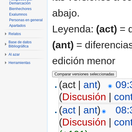
Demarcación
Bienhechores
abajo.
Exalumnos
Personas en general
Leyenda:
(act)
= d
Apartados
Relatos
(ant)
= diferencias
Base de datos
Bibliográfica
Al azar
edición menor
Herramientas
(act |
ant
)
09:
(
Discusión
|
con
(
act
|
ant
)
08:
(
Discusión
|
con