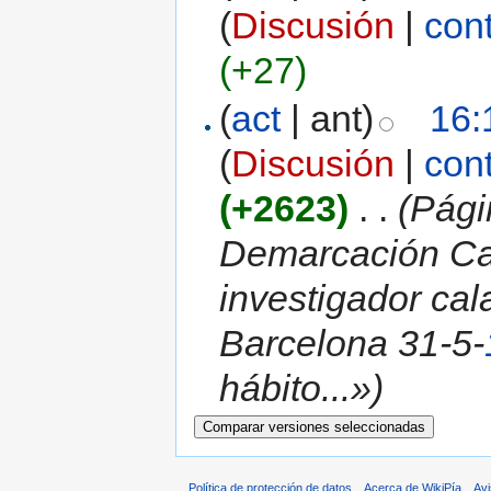
(
Discusión
|
con
(+27)
(
act
| ant)
16:
(
Discusión
|
con
(+2623)
‎
. .
(Pági
Demarcación Ca
investigador cal
Barcelona 31-5-
hábito...»)
Política de protección de datos
Acerca de WikiPía
Avi