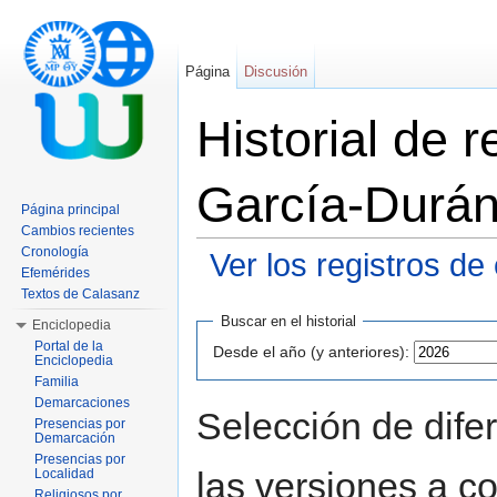
Página
Discusión
Historial de 
García-Durán
Página principal
Cambios recientes
Cronología
Ver los registros de
Efemérides
Saltar a:
navegación
,
buscar
Textos de Calasanz
Buscar en el historial
Enciclopedia
Portal de la
Desde el año (y anteriores):
Enciclopedia
Familia
Demarcaciones
Selección de dife
Presencias por
Demarcación
Presencias por
las versiones a c
Localidad
Religiosos por