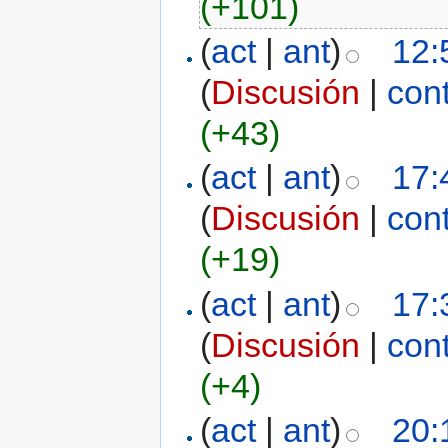
(+101)
(
act
|
ant
)
12:
(
Discusión
|
con
(+43)
(
act
|
ant
)
17:
(
Discusión
|
con
(+19)
(
act
|
ant
)
17:
(
Discusión
|
con
(+4)
(
act
|
ant
)
20: