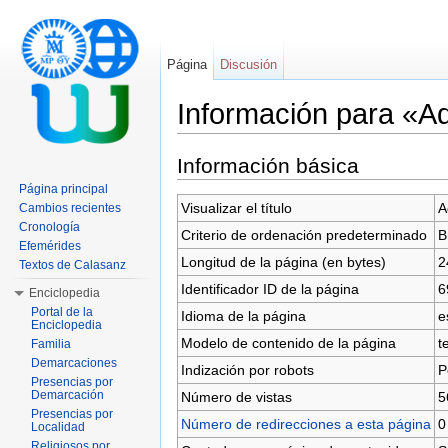
Página
Discusión
Información para «Ad
Saltar a:
navegación
,
buscar
Información básica
Página principal
Visualizar el título
A
Cambios recientes
Cronología
Criterio de ordenación predeterminado
B
Efemérides
Longitud de la página (en bytes)
2
Textos de Calasanz
Identificador ID de la página
6
Enciclopedia
Portal de la
Idioma de la página
e
Enciclopedia
Modelo de contenido de la página
t
Familia
Demarcaciones
Indización por robots
P
Presencias por
Demarcación
Número de vistas
5
Presencias por
Número de redirecciones a esta página
0
Localidad
Religiosos por