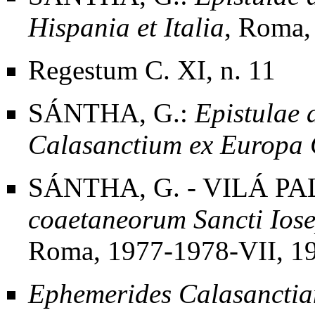
Hispania et Italia
, Roma,
Regestum C. XI, n. 11
SÁNTHA, G.:
Epistulae
Calasanctium ex Europa 
SÁNTHA, G. - VILÁ PA
coaetaneorum Sancti Ios
Roma, 1977-1978
-VII, 1
Ephemerides Calasancti