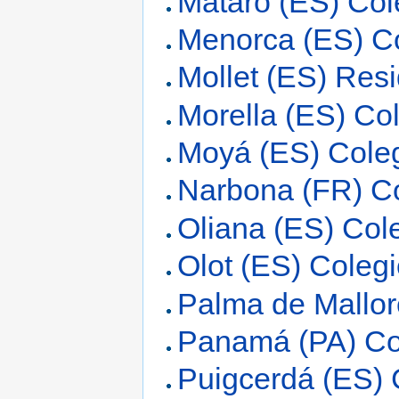
Mataró (ES) Col
Menorca (ES) C
Mollet (ES) Res
Morella (ES) Co
Moyá (ES) Coleg
Narbona (FR) C
Oliana (ES) Col
Olot (ES) Coleg
Palma de Mallor
Panamá (PA) Co
Puigcerdá (ES) 