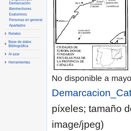
Demarcación
Bienhechores
Exalumnos
Personas en general
Apartados
Relatos
Base de datos
Bibliográfica
Al azar
Herramientas
No disponible a mayo
Demarcacion_Cat
píxeles; tamaño d
image/jpeg)