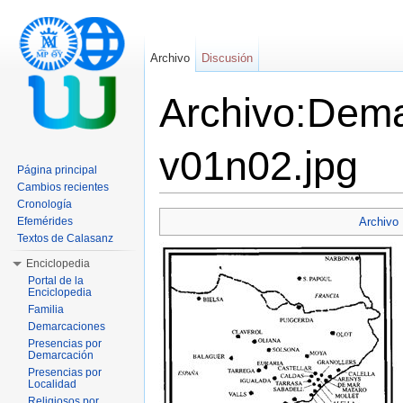
Archivo
Discusión
Archivo:Dema
v01n02.jpg
Página principal
Cambios recientes
Saltar a:
navegación
,
buscar
Cronología
Efemérides
Archivo
Textos de Calasanz
Enciclopedia
Portal de la
Enciclopedia
Familia
Demarcaciones
Presencias por
Demarcación
Presencias por
Localidad
Religiosos por