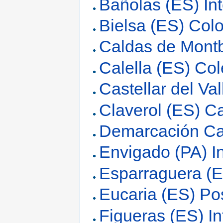
Bañolas (ES) In
Bielsa (ES) Colo
Caldas de Montb
Calella (ES) Col
Castellar del Va
Claverol (ES) C
Demarcación Ca
Envigado (PA) I
Esparraguera (E
Eucaria (ES) Po
Figueras (ES) In