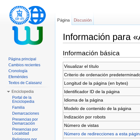
Página
Discusión
Información para 
Saltar a:
navegación
,
buscar
Información básica
Página principal
Cambios recientes
Visualizar el título
Cronología
Criterio de ordenación predeterminad
Efemérides
Longitud de la página (en bytes)
Textos de Calasanz
Identificador ID de la página
Enciclopedia
Portal de la
Idioma de la página
Enciclopedia
Familia
Modelo de contenido de la página
Demarcaciones
Indización por robots
Presencias por
Demarcación
Número de vistas
Presencias por
Número de redirecciones a esta pági
Localidad
Religiosos por