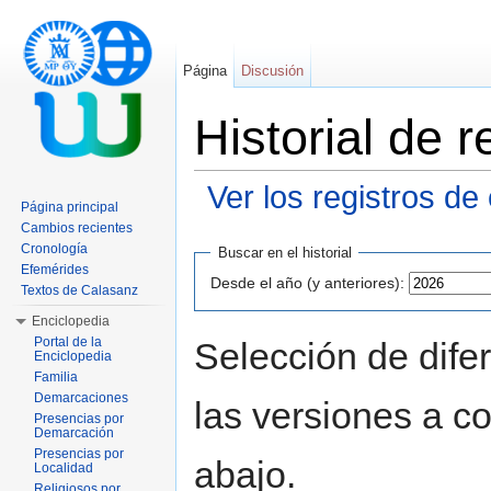
Página
Discusión
Historial de
Ver los registros de
Página principal
Saltar a:
navegación
,
buscar
Cambios recientes
Cronología
Buscar en el historial
Efemérides
Desde el año (y anteriores):
Textos de Calasanz
Enciclopedia
Portal de la
Selección de dife
Enciclopedia
Familia
Demarcaciones
las versiones a c
Presencias por
Demarcación
Presencias por
abajo.
Localidad
Religiosos por