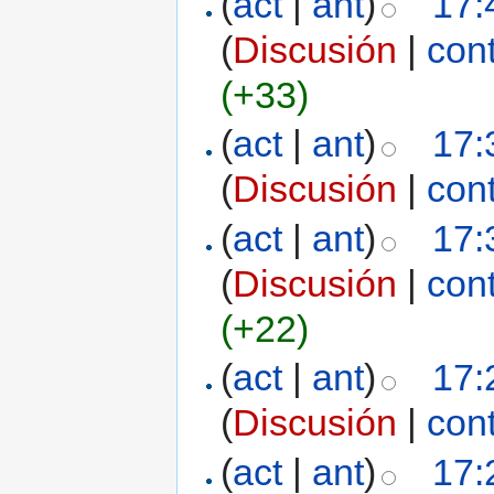
(
act
|
ant
)
17:
(
Discusión
|
con
(+33)
(
act
|
ant
)
17:
(
Discusión
|
con
(
act
|
ant
)
17:
(
Discusión
|
con
(+22)
(
act
|
ant
)
17:
(
Discusión
|
con
(
act
|
ant
)
17: