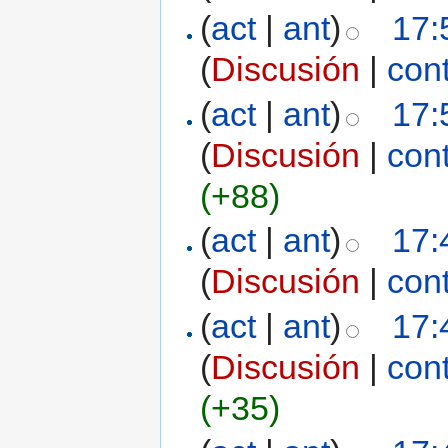
(
act
|
ant
)
17:
(
Discusión
|
con
(
act
|
ant
)
17:
(
Discusión
|
con
(+88)
(
act
|
ant
)
17:
(
Discusión
|
con
(
act
|
ant
)
17:
(
Discusión
|
con
(+35)