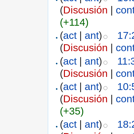
(
Discusión
|
con
(+114)
(
act
|
ant
)
17:
(
Discusión
|
con
(
act
|
ant
)
11:
(
Discusión
|
con
(
act
|
ant
)
10:
(
Discusión
|
con
(+35)
(
act
|
ant
)
18: