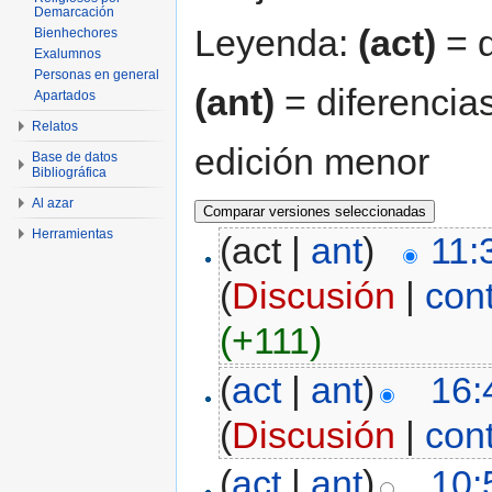
Demarcación
Leyenda:
(act)
= d
Bienhechores
Exalumnos
Personas en general
(ant)
= diferencias
Apartados
Relatos
edición menor
Base de datos
Bibliográfica
Al azar
Herramientas
(act |
ant
)
11:
(
Discusión
|
con
(+111)
(
act
|
ant
)
16:
(
Discusión
|
con
(
act
|
ant
)
10: