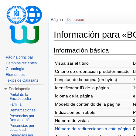
Página
Discusión
Información para «
Saltar a:
navegación
,
buscar
Información básica
Página principal
Visualizar el título
B
Cambios recientes
Cronología
Criterio de ordenación predeterminado
B
Efemérides
Longitud de la página (en bytes)
7
Textos de Calasanz
Identificador ID de la página
1
Enciclopedia
Portal de la
Idioma de la página
e
Enciclopedia
Modelo de contenido de la página
t
Familia
Demarcaciones
Indización por robots
P
Presencias por
Demarcación
Número de vistas
3
Presencias por
Número de redirecciones a esta página
0
Localidad
Religiosos por