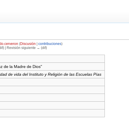
do.cerveron
(
Discusión
|
contribuciones
)
if) | Revisión siguiente → (dif)
nz de la Madre de Dios"
dad de vida del Instituto y Religión de las Escuelas Pías