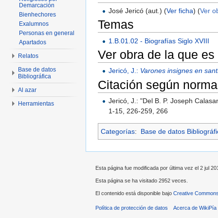
Demarcación
José Jericó (aut.) (
Ver ficha
) (
Ver o
Bienhechores
Temas
Exalumnos
Personas en general
1.B.01.02 - Biografías Siglo XVIII
Apartados
Ver obra de la que es
Relatos
Base de datos
Jericó, J.:
Varones insignes en santi
Bibliográfica
Citación según norma
Al azar
Jericó, J.: "Del B. P. Joseph Calas
Herramientas
1-15, 226-259, 266
Categorías
:
Base de datos Bibliográf
Esta página fue modificada por última vez el 2 jul 201
Esta página se ha visitado 2952 veces.
El contenido está disponible bajo
Creative Commons 
Política de protección de datos
Acerca de WikiPía