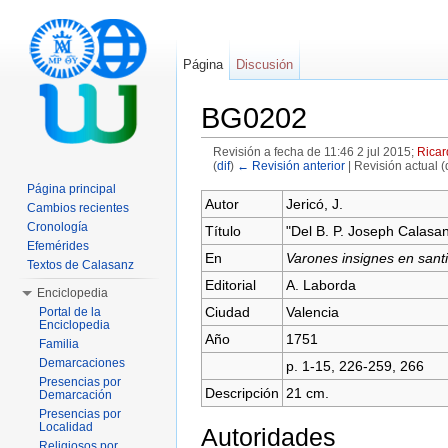
Página
Discusión
BG0202
Revisión a fecha de 11:46 2 jul 2015;
Ricar
(
dif
)
← Revisión anterior
| Revisión actual (d
Saltar a:
navegación
,
buscar
Página principal
Autor
Jericó, J.
Cambios recientes
Cronología
Título
"Del B. P. Joseph Calasa
Efemérides
En
Varones insignes en santi
Textos de Calasanz
Editorial
A. Laborda
Enciclopedia
Ciudad
Valencia
Portal de la
Enciclopedia
Año
1751
Familia
Demarcaciones
p. 1-15, 226-259, 266
Presencias por
Descripción
21 cm.
Demarcación
Presencias por
Localidad
Autoridades
Religiosos por