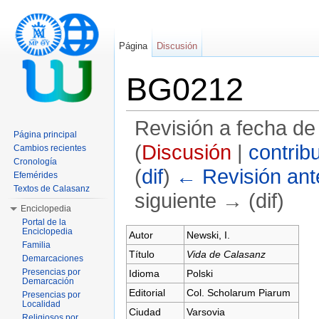
Página
Discusión
BG0212
Revisión a fecha de
Página principal
(
Discusión
|
contrib
Cambios recientes
Cronología
(
dif
)
← Revisión ante
Efemérides
Textos de Calasanz
siguiente → (dif)
Enciclopedia
Saltar a:
navegación
,
buscar
Portal de la
Enciclopedia
Autor
Newski, I.
Familia
Título
Vida de Calasanz
Demarcaciones
Presencias por
Idioma
Polski
Demarcación
Editorial
Col. Scholarum Piarum
Presencias por
Localidad
Ciudad
Varsovia
Religiosos por