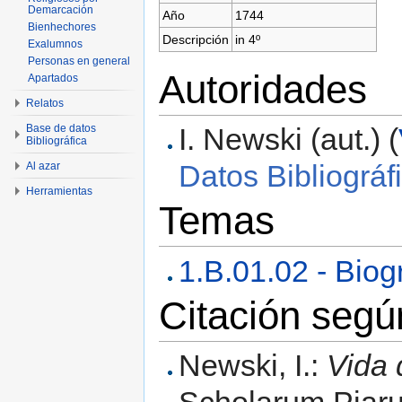
Demarcación
Año
1744
Bienhechores
Descripción
in 4º
Exalumnos
Personas en general
Autoridades
Apartados
Relatos
I. Newski (aut.) (
Base de datos
Bibliográfica
Datos Bibliográf
Al azar
Herramientas
Temas
1.B.01.02 - Biogr
Citación seg
Newski, I.:
Vida 