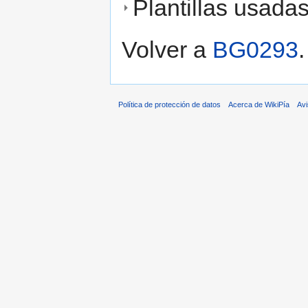
Plantillas usada
Volver a
BG0293
.
Política de protección de datos
Acerca de WikiPía
Avi