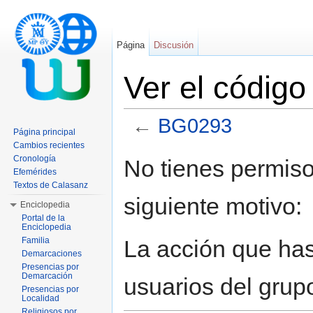
Página
Discusión
Ver el códig
←
BG0293
Página principal
Saltar a:
navegación
,
buscar
Cambios recientes
Cronología
No tienes permiso
Efemérides
Textos de Calasanz
siguiente motivo:
Enciclopedia
Portal de la
Enciclopedia
La acción que has 
Familia
Demarcaciones
Presencias por
Demarcación
usuarios del grup
Presencias por
Localidad
Religiosos por