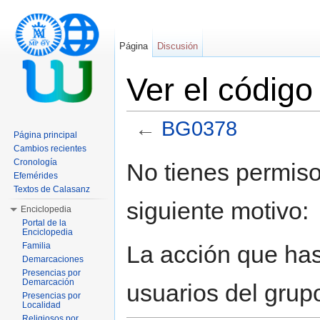
Página
Discusión
Ver el códig
←
BG0378
Página principal
Saltar a:
navegación
,
buscar
Cambios recientes
Cronología
No tienes permiso
Efemérides
Textos de Calasanz
siguiente motivo:
Enciclopedia
Portal de la
Enciclopedia
La acción que has 
Familia
Demarcaciones
Presencias por
Demarcación
usuarios del grup
Presencias por
Localidad
Religiosos por