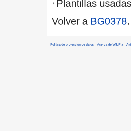
Plantillas usada
Volver a
BG0378
.
Política de protección de datos
Acerca de WikiPía
Avi