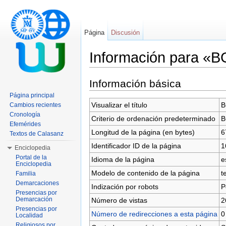
Página
Discusión
Información para «
Saltar a:
navegación
,
buscar
Información básica
Página principal
Visualizar el título
B
Cambios recientes
Cronología
Criterio de ordenación predeterminado
B
Efemérides
Longitud de la página (en bytes)
6
Textos de Calasanz
Identificador ID de la página
1
Enciclopedia
Portal de la
Idioma de la página
e
Enciclopedia
Modelo de contenido de la página
t
Familia
Demarcaciones
Indización por robots
P
Presencias por
Demarcación
Número de vistas
2
Presencias por
Número de redirecciones a esta página
0
Localidad
Religiosos por