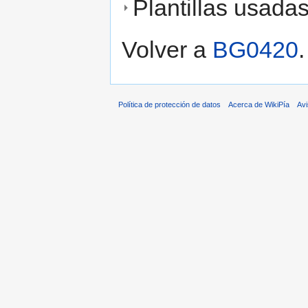
Plantillas usada
Volver a
BG0420
.
Política de protección de datos
Acerca de WikiPía
Avi