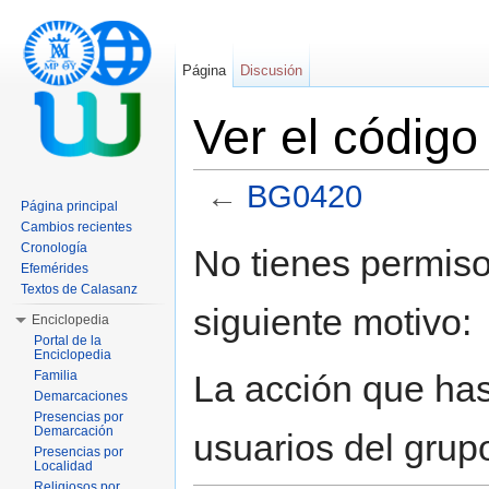
Página
Discusión
Ver el códig
←
BG0420
Página principal
Saltar a:
navegación
,
buscar
Cambios recientes
Cronología
No tienes permiso
Efemérides
Textos de Calasanz
siguiente motivo:
Enciclopedia
Portal de la
Enciclopedia
La acción que has 
Familia
Demarcaciones
Presencias por
Demarcación
usuarios del grup
Presencias por
Localidad
Religiosos por