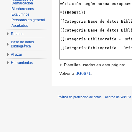
Demarcación
Bienhechores
Exalumnos
Personas en general
Apartados
Relatos
Base de datos
Bibliográfica
Al azar
Herramientas
Plantillas usadas en esta página:
Volver a
BG0671
.
Política de protección de datos
Acerca de WikiPía