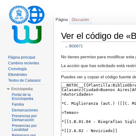
Página
Discusión
Ver el código de 
←
BG0671
Saltar a:
navegación
,
buscar
No tienes permiso para modificar esta p
Página principal
Cambios recientes
La acción que has solicitado está restr
Cronología
Efemérides
Puedes ver y copiar el código fuente d
Textos de Calasanz
Enciclopedia
Portal de la
Enciclopedia
Familia
Demarcaciones
Presencias por
Demarcación
Presencias por
Localidad
Religiosos por