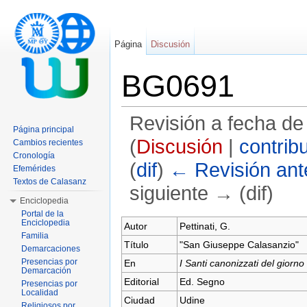
Página
Discusión
BG0691
Revisión a fecha de
Página principal
(
Discusión
|
contrib
Cambios recientes
Cronología
(
dif
)
← Revisión ante
Efemérides
Textos de Calasanz
siguiente → (dif)
Enciclopedia
Saltar a:
navegación
,
buscar
Portal de la
Enciclopedia
Autor
Pettinati, G.
Familia
Título
"San Giuseppe Calasanzio"
Demarcaciones
Presencias por
En
I Santi canonizzati del giorno
Demarcación
Editorial
Ed. Segno
Presencias por
Localidad
Ciudad
Udine
Religiosos por