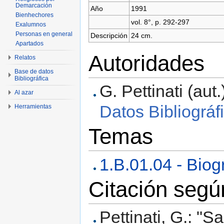
Demarcación
Año
1991
Bienhechores
vol. 8°, p. 292-297
Exalumnos
Personas en general
Descripción
24 cm.
Apartados
Autoridades
Relatos
Base de datos
Bibliográfica
G. Pettinati (aut.)
Al azar
Datos Bibliográf
Herramientas
Temas
1.B.01.04 - Biog
Citación seg
Pettinati, G.: "