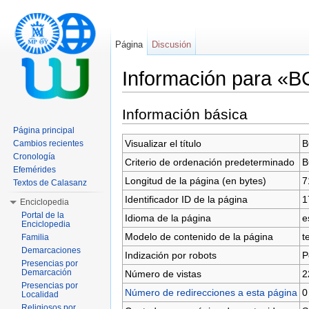
Página
Discusión
Información para «
Saltar a:
navegación
,
buscar
Información básica
Página principal
Visualizar el título
B
Cambios recientes
Cronología
Criterio de ordenación predeterminado
B
Efemérides
Longitud de la página (en bytes)
7
Textos de Calasanz
Identificador ID de la página
1
Enciclopedia
Portal de la
Idioma de la página
e
Enciclopedia
Modelo de contenido de la página
t
Familia
Demarcaciones
Indización por robots
P
Presencias por
Demarcación
Número de vistas
2
Presencias por
Número de redirecciones a esta página
0
Localidad
Religiosos por