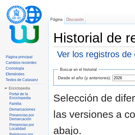
Página
Discusión
Historial de
Ver los registros de
Página principal
Saltar a:
navegación
,
buscar
Cambios recientes
Cronología
Buscar en el historial
Efemérides
Desde el año (y anteriores):
Textos de Calasanz
Enciclopedia
Portal de la
Selección de dife
Enciclopedia
Familia
Demarcaciones
las versiones a c
Presencias por
Demarcación
Presencias por
abajo.
Localidad
Religiosos por