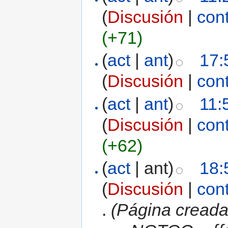
(
Discusión
|
con
(+71)
(
act
|
ant
)
17:
(
Discusión
|
con
(
act
|
ant
)
11:
(
Discusión
|
con
(+62)
(
act
| ant)
18:
(
Discusión
|
con
.
(Página creada