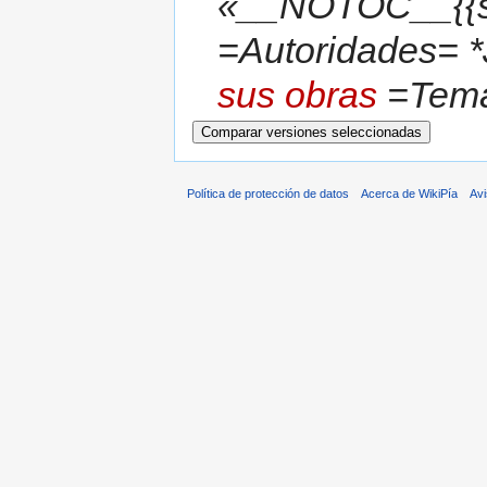
«__NOTOC__{{s
=Autoridades= *
sus obras
=Temas
Política de protección de datos
Acerca de WikiPía
Avi