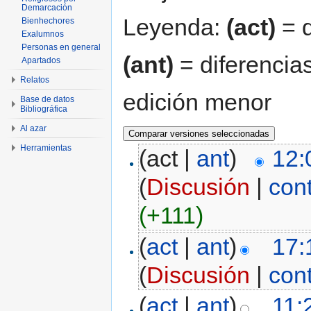
Demarcación
Leyenda:
(act)
= d
Bienhechores
Exalumnos
Personas en general
(ant)
= diferencias
Apartados
Relatos
edición menor
Base de datos
Bibliográfica
Al azar
Herramientas
(act |
ant
)
12:
(
Discusión
|
con
(+111)
(
act
|
ant
)
17:
(
Discusión
|
con
(
act
|
ant
)
11: