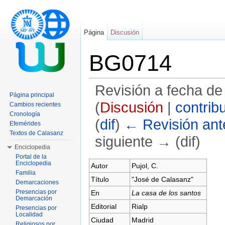
Página
Discusión
BG0714
Revisión a fecha de
Página principal
(
Discusión
|
contrib
Cambios recientes
Cronología
(
dif
)
← Revisión ante
Efemérides
Textos de Calasanz
siguiente → (dif)
Enciclopedia
Saltar a:
navegación
,
buscar
Portal de la
Enciclopedia
Autor
Pujol, C.
Familia
Título
"José de Calasanz"
Demarcaciones
Presencias por
En
La casa de los santos
Demarcación
Editorial
Rialp
Presencias por
Localidad
Ciudad
Madrid
Religiosos por