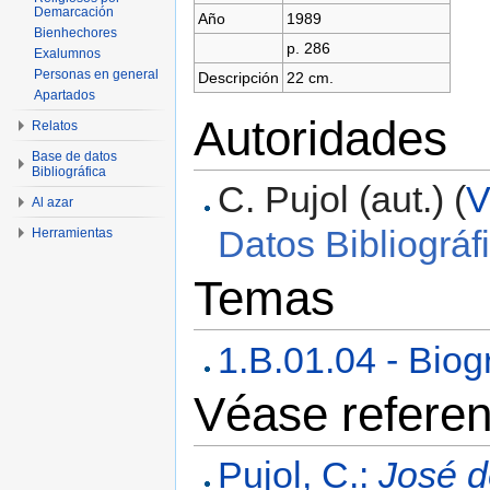
Demarcación
Año
1989
Bienhechores
p. 286
Exalumnos
Personas en general
Descripción
22 cm.
Apartados
Autoridades
Relatos
Base de datos
Bibliográfica
C. Pujol (aut.) (
V
Al azar
Datos Bibliográf
Herramientas
Temas
1.B.01.04 - Biog
Véase referen
Pujol, C.:
José 