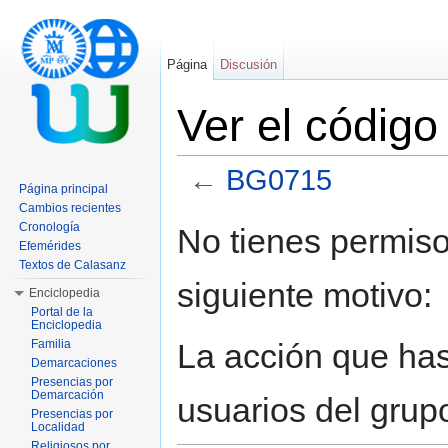
Página
Discusión
Ver el códig
←
BG0715
Página principal
Saltar a:
navegación
,
buscar
Cambios recientes
Cronología
No tienes permiso
Efemérides
Textos de Calasanz
siguiente motivo:
Enciclopedia
Portal de la
Enciclopedia
La acción que has 
Familia
Demarcaciones
Presencias por
Demarcación
usuarios del grup
Presencias por
Localidad
Religiosos por