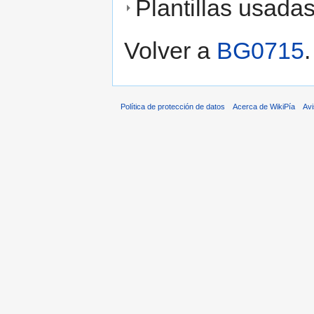
Plantillas usada
Volver a
BG0715
.
Política de protección de datos
Acerca de WikiPía
Avi