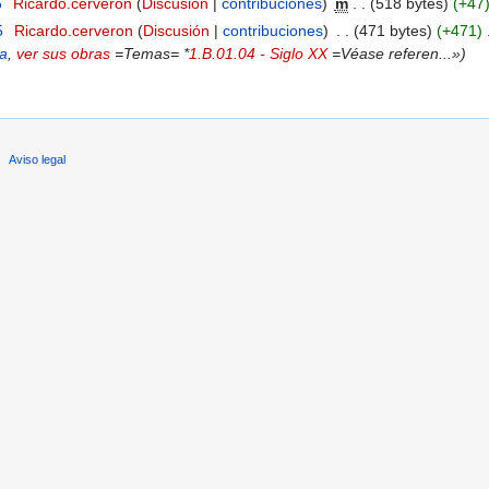
5
‎
Ricardo.cerveron
(
Discusión
|
contribuciones
)
‎
m
. .
(518 bytes)
(+47
5
‎
Ricardo.cerveron
(
Discusión
|
contribuciones
)
‎
. .
(471 bytes)
(+471)
‎
ha
,
ver sus obras
=Temas= *
1.B.01.04 - Siglo XX
=Véase referen...»)
Aviso legal