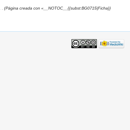
)
. .
(Página creada con «__NOTOC__{{subst:BG0715|Ficha}}