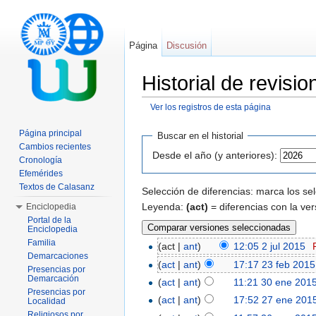
Página
Discusión
Historial de revis
Ver los registros de esta página
Saltar a:
navegación
,
buscar
Página principal
Buscar en el historial
Cambios recientes
Desde el año (y anteriores):
Cronología
Efemérides
Textos de Calasanz
Selección de diferencias: marca los se
Leyenda:
(act)
= diferencias con la ver
Enciclopedia
Portal de la
Enciclopedia
Familia
(act |
ant
)
12:05 2 jul 2015
‎
Demarcaciones
(
act
|
ant
)
17:17 23 feb 2015
Presencias por
Demarcación
(
act
|
ant
)
11:21 30 ene 201
Presencias por
(
act
|
ant
)
17:52 27 ene 201
Localidad
Religiosos por