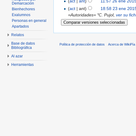
(
act
|
ant
)
11:57 26 ene 201
Demarcación
(
act
| ant)
18:58 23 ene 201
Bienhechores
=Autoridades= *C. Pujol,
ver su fic
Exalumnos
Personas en general
Apartados
Relatos
Base de datos
Política de protección de datos
Acerca de WikiPía
Bibliográfica
Al azar
Herramientas