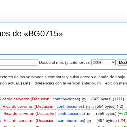
iones de «BG0715»
Desde el mes (y anteriores):
lectores de las versiones a comparar y pulsa
enter
o el botón de abajo.
sión actual,
(ant)
= diferencias con la versión anterior,
m
= edición men
Ricardo.cerveron
(
Discusión
|
contribuciones
)
‎
m
. .
(665 bytes)
(+111)
‎
Ricardo.cerveron
(
Discusión
|
contribuciones
)
‎
m
. .
(554 bytes)
(-2)
5
‎
Ricardo.cerveron
(
Discusión
|
contribuciones
)
‎
m
. .
(556 bytes)
(+62
5
‎
Ricardo.cerveron
(
Discusión
|
contribuciones
)
‎
m
. .
(494 bytes)
(-24)