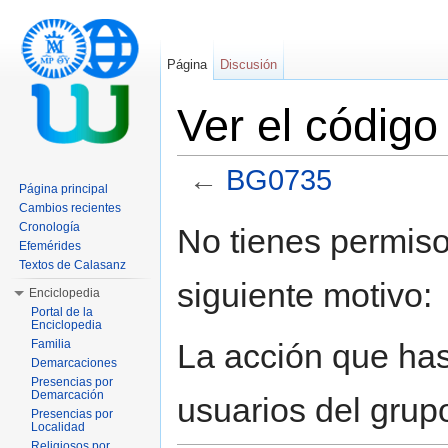
Página
Discusión
Ver el códig
←
BG0735
Página principal
Saltar a:
navegación
,
buscar
Cambios recientes
Cronología
No tienes permiso
Efemérides
Textos de Calasanz
siguiente motivo:
Enciclopedia
Portal de la
Enciclopedia
La acción que has 
Familia
Demarcaciones
Presencias por
Demarcación
usuarios del grup
Presencias por
Localidad
Religiosos por