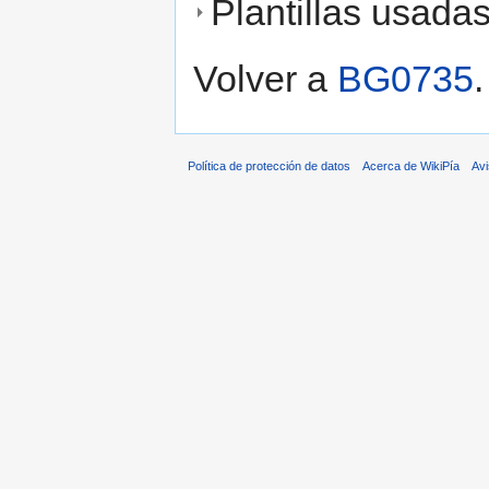
Plantillas usada
Volver a
BG0735
.
Política de protección de datos
Acerca de WikiPía
Avi