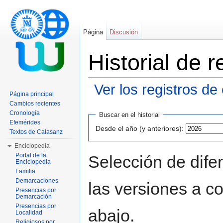
Página
Discusión
Historial de
Ver los registros de
Página principal
Saltar a:
navegación
,
buscar
Cambios recientes
Cronología
Buscar en el historial
Efemérides
Desde el año (y anteriores):
Textos de Calasanz
Enciclopedia
Portal de la
Selección de dife
Enciclopedia
Familia
Demarcaciones
las versiones a c
Presencias por
Demarcación
Presencias por
abajo.
Localidad
Religiosos por