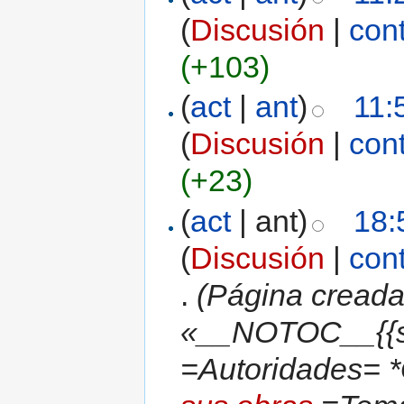
(
Discusión
|
con
(+103)
(
act
|
ant
)
11:
(
Discusión
|
con
(+23)
(
act
| ant)
18:
(
Discusión
|
con
.
(Página creada
«__NOTOC__{{s
=Autoridades= *