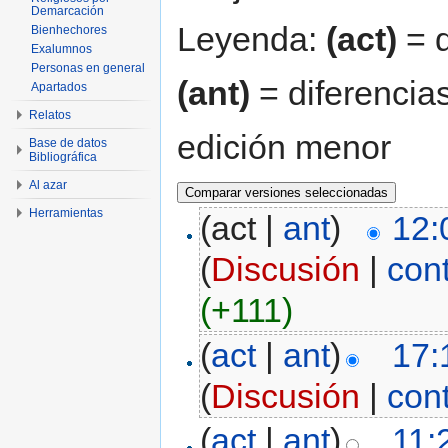
Demarcación
Leyenda:
(act)
= d
Bienhechores
Exalumnos
Personas en general
(ant)
= diferencias
Apartados
Relatos
edición menor
Base de datos
Bibliográfica
Al azar
Herramientas
(act |
ant
)
12:
(
Discusión
|
con
(+111)
(
act
|
ant
)
17:
(
Discusión
|
con
(
act
|
ant
)
11: