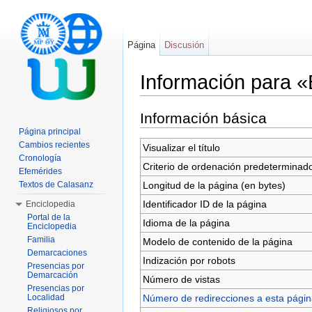
Página
Discusión
Información para 
Saltar a:
navegación
,
buscar
Información básica
Página principal
Cambios recientes
Visualizar el título
Cronología
Criterio de ordenación predeterminad
Efemérides
Longitud de la página (en bytes)
Textos de Calasanz
Identificador ID de la página
Enciclopedia
Portal de la
Idioma de la página
Enciclopedia
Familia
Modelo de contenido de la página
Demarcaciones
Indización por robots
Presencias por
Demarcación
Número de vistas
Presencias por
Número de redirecciones a esta pági
Localidad
Religiosos por