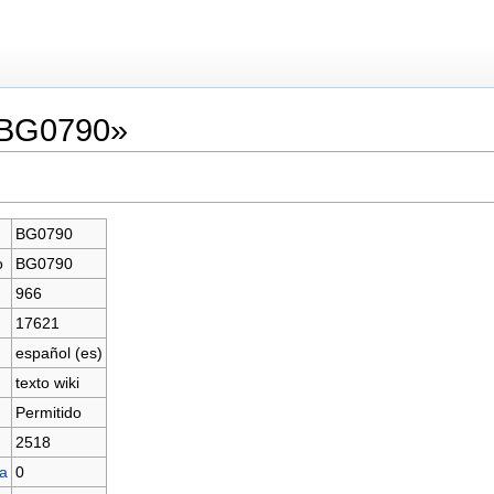
«BG0790»
BG0790
o
BG0790
966
17621
español (es)
texto wiki
Permitido
2518
na
0