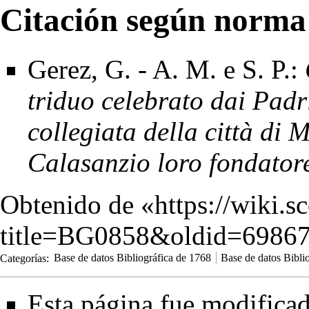
Citación según norma
Gerez, G. - A. M. e S. P.:
triduo celebrato dai Padri
collegiata della città di
Calasanzio loro fondator
Obtenido de «
https://wiki.s
title=BG0858&oldid=6986
Categorías
:
Base de datos Bibliográfica de 1768
Base de datos Bibli
Esta página fue modificad