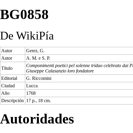
BG0858
De WikiPía
Autor
Gerez, G.
Autor
A. M. e S. P.
Componimenti poetici pel solenne triduo celebrato dai Pad
Título
Giuseppe Calasanzio loro fondatore
Editorial
G. Riccomini
Ciudad
Lucca
Año
1768
Descripción
17 p., 18 cm.
Autoridades