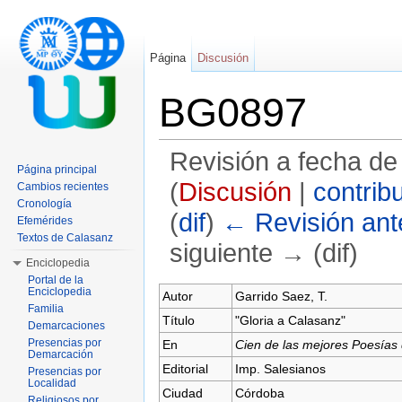
Página
Discusión
BG0897
Revisión a fecha de
Página principal
(
Discusión
|
contrib
Cambios recientes
Cronología
(
dif
)
← Revisión ante
Efemérides
Textos de Calasanz
siguiente → (dif)
Enciclopedia
Saltar a:
navegación
,
buscar
Portal de la
Enciclopedia
Autor
Garrido Saez, T.
Familia
Título
"Gloria a Calasanz"
Demarcaciones
Presencias por
En
Cien de las mejores Poesías 
Demarcación
Editorial
Imp. Salesianos
Presencias por
Localidad
Ciudad
Córdoba
Religiosos por