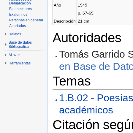
Demarcación
Año
1949
Bienhechores
p. 67-69
Exalumnos
Personas en general
Descripción
21 cm.
Apartados
Autoridades
Relatos
Base de datos
Bibliográfica
Tomás Garrido Sa
Al azar
en Base de Datos
Herramientas
Temas
1.B.02 - Poesías
académicos
Citación seg