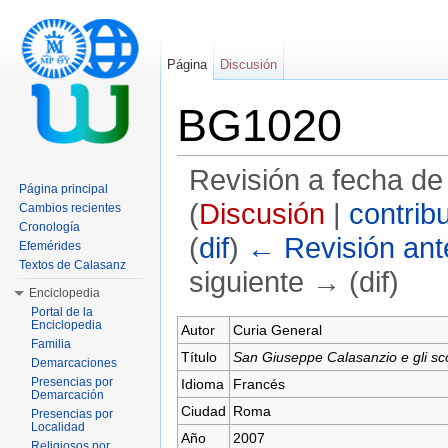
Página
Discusión
BG1020
Revisión a fecha de
Página principal
(
Discusión
|
contrib
Cambios recientes
Cronología
(
dif
)
← Revisión ante
Efemérides
Textos de Calasanz
siguiente → (dif)
Enciclopedia
Saltar a:
navegación
,
buscar
Portal de la
Enciclopedia
Autor
Curia General
Familia
Título
San Giuseppe Calasanzio e gli sc
Demarcaciones
Presencias por
Idioma
Francés
Demarcación
Ciudad
Roma
Presencias por
Localidad
Año
2007
Religiosos por