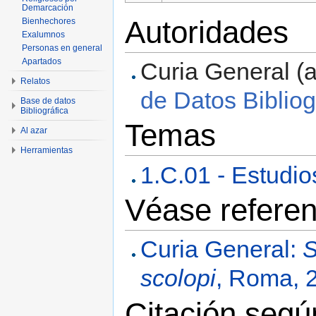
Demarcación
Autoridades
Bienhechores
Exalumnos
Personas en general
Apartados
Curia General (au
Relatos
de Datos Bibliog
Base de datos
Bibliográfica
Temas
Al azar
Herramientas
1.C.01 - Estudio
Véase referen
Curia General:
S
scolopi
, Roma, 
Citación seg