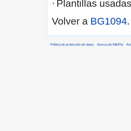
Plantillas usada
Volver a
BG1094
.
Política de protección de datos
Acerca de WikiPía
Avi