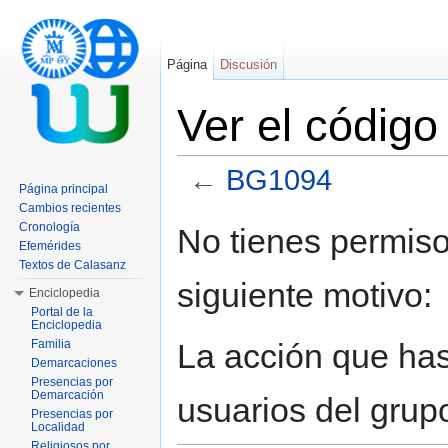
Página
Discusión
Ver el códig
←
BG1094
Página principal
Saltar a:
navegación
,
buscar
Cambios recientes
Cronología
No tienes permiso
Efemérides
Textos de Calasanz
siguiente motivo:
Enciclopedia
Portal de la
Enciclopedia
La acción que has 
Familia
Demarcaciones
Presencias por
Demarcación
usuarios del grup
Presencias por
Localidad
Religiosos por