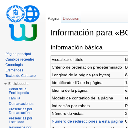
Página
Discusión
Información para «
Saltar a:
navegación
,
buscar
Información básica
Página principal
Visualizar el título
B
Cambios recientes
Cronología
Criterio de ordenación predeterminado
B
Efemérides
Longitud de la página (en bytes)
8
Textos de Calasanz
Identificador ID de la página
1
Enciclopedia
Portal de la
Idioma de la página
e
Enciclopedia
Modelo de contenido de la página
t
Familia
Demarcaciones
Indización por robots
P
Presencias por
Demarcación
Número de vistas
3
Presencias por
Número de redirecciones a esta página
0
Localidad
Religiosos por