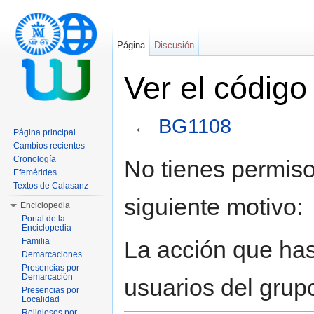
Página
Discusión
Ver el códig
←
BG1108
Página principal
Saltar a:
navegación
,
buscar
Cambios recientes
Cronología
No tienes permiso
Efemérides
Textos de Calasanz
siguiente motivo:
Enciclopedia
Portal de la
Enciclopedia
La acción que has 
Familia
Demarcaciones
Presencias por
Demarcación
usuarios del grup
Presencias por
Localidad
Religiosos por