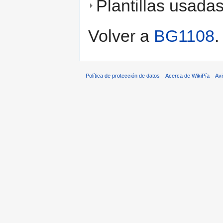
Plantillas usada
Volver a
BG1108
.
Política de protección de datos
Acerca de WikiPía
Avi