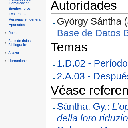
Autoridades
Demarcación
Bienhechores
Exalumnos
György Sántha (a
Personas en general
Apartados
Base de Datos Bi
Relatos
Base de datos
Temas
Bibliográfica
Al azar
1.D.02 - Períod
Herramientas
2.A.03 - Despué
Véase referen
Sántha, Gy.:
L’o
della loro riduz