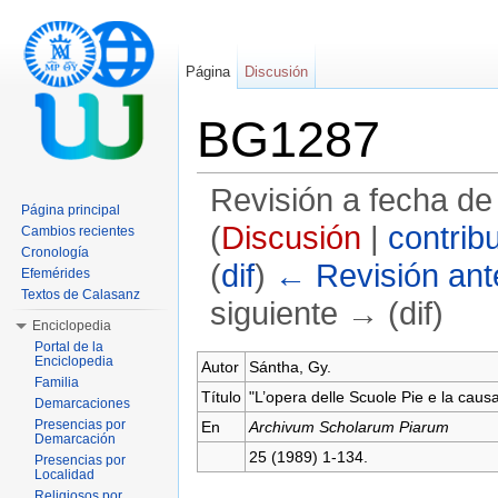
Página
Discusión
BG1287
Revisión a fecha de
Página principal
(
Discusión
|
contrib
Cambios recientes
Cronología
(
dif
)
← Revisión ante
Efemérides
Textos de Calasanz
siguiente → (dif)
Enciclopedia
Saltar a:
navegación
,
buscar
Portal de la
Enciclopedia
Autor
Sántha, Gy.
Familia
Título
"L’opera delle Scuole Pie e la causa
Demarcaciones
Presencias por
En
Archivum Scholarum Piarum
Demarcación
25 (1989) 1-134.
Presencias por
Localidad
Religiosos por