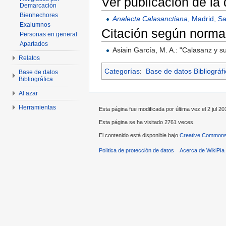
Ver publicación de la
Demarcación
Bienhechores
Analecta Calasanctiana
, Madrid, S
Exalumnos
Citación según norma
Personas en general
Apartados
Asiain García, M. A.: "Calasanz y su
Relatos
Categorías
:
Base de datos Bibliográf
Base de datos
Bibliográfica
Al azar
Herramientas
Esta página fue modificada por última vez el 2 jul 20
Esta página se ha visitado 2761 veces.
El contenido está disponible bajo
Creative Commons 
Política de protección de datos
Acerca de WikiPía