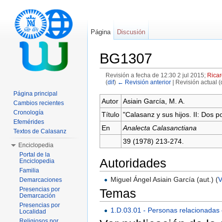
Página
Discusión
BG1307
Revisión a fecha de 12:30 2 jul 2015;
Ricar
(
dif
)
← Revisión anterior
| Revisión actual (d
Saltar a:
navegación
,
buscar
Página principal
Autor
Asiain García, M. A.
Cambios recientes
Cronología
Título
"Calasanz y sus hijos. II: Dos p
Efemérides
En
Analecta Calasanctiana
Textos de Calasanz
39 (1978) 213-274.
Enciclopedia
Portal de la
Autoridades
Enciclopedia
Familia
Miguel Ángel Asiain García (aut.) (
V
Demarcaciones
Presencias por
Temas
Demarcación
Presencias por
1.D.03.01 - Personas relacionadas
Localidad
Religiosos por