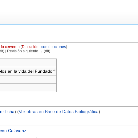
do.cerveron
(
Discusión
|
contribuciones
)
if) | Revisión siguiente → (dif)
olos en la vida del Fundador"
er ficha
) (
Ver obras en Base de Datos Bibliográfica
)
 con Calasanz