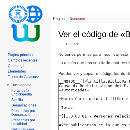
Página
Discusión
Ver el código de 
←
BG1326
Saltar a:
navegación
,
buscar
No tienes permiso para modificar esta p
Página principal
Cambios recientes
La acción que has solicitado está restr
Cronología
Efemérides
Puedes ver y copiar el código fuente d
Textos de Calasanz
Enciclopedia
Portal de la
Enciclopedia
Familia
Demarcaciones
Presencias por
Demarcación
Presencias por
Localidad
Religiosos por