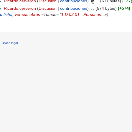
5
‎
Ricardo.cerveron
(
Discusión
|
contribuciones
)
‎
m
. .
(611 bytes)
(+37
5
‎
Ricardo.cerveron
(
Discusión
|
contribuciones
)
‎
. .
(574 bytes)
(+574)
‎
u ficha
,
ver sus obras
=Temas= *
1.D.03.01 - Personas
...»)
Aviso legal