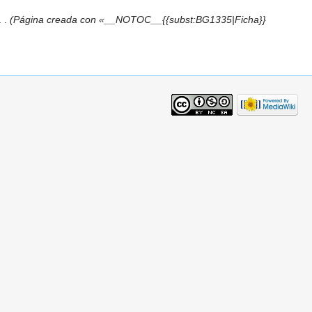
)
. .
(Página creada con «__NOTOC__{{subst:BG1335|Ficha}}