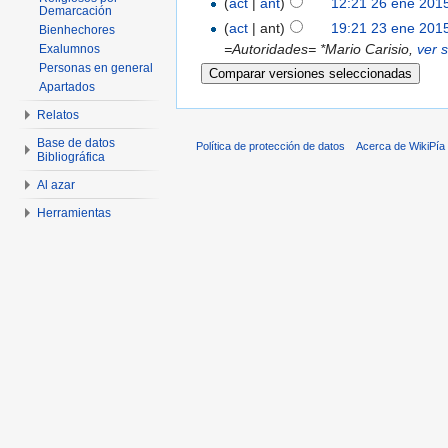
(
act
|
ant
)
12:21 26 ene 201
Demarcación
(
act
| ant)
19:21 23 ene 201
Bienhechores
=Autoridades= *Mario Carisio,
ver s
Exalumnos
Personas en general
Apartados
Relatos
Base de datos
Política de protección de datos
Acerca de WikiPía
Bibliográfica
Al azar
Herramientas