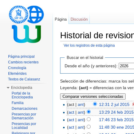
Página
Discusión
Historial de revis
Ver los registros de esta página
Saltar a:
navegación
,
buscar
Página principal
Buscar en el historial
Cambios recientes
Desde el año (y anteriores):
Cronología
Efemérides
Textos de Calasanz
Selección de diferencias: marca los se
Leyenda:
(act)
= diferencias con la ver
Enciclopedia
Portal de la
Enciclopedia
Familia
(act |
ant
)
12:31 2 jul 2015
‎
Demarcaciones
(
act
|
ant
)
13:29 24 feb 2015
Presencias por
Demarcación
(
act
|
ant
)
17:46 23 feb 2015
Presencias por
(
act
|
ant
)
11:48 30 ene 201
Localidad
Religiosos por