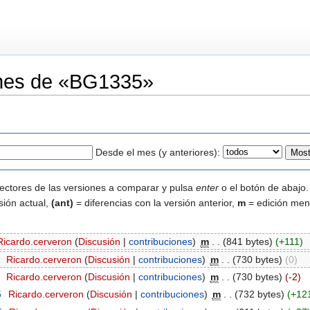
iones de «BG1335»
Desde el mes (y anteriores):
lectores de las versiones a comparar y pulsa
enter
o el botón de abajo.
sión actual,
(ant)
= diferencias con la versión anterior,
m
= edición men
Ricardo.cerveron
(
Discusión
|
contribuciones
)
‎
m
. .
(841 bytes)
(+111)
‎
Ricardo.cerveron
(
Discusión
|
contribuciones
)
‎
m
. .
(730 bytes)
(0)
‎
Ricardo.cerveron
(
Discusión
|
contribuciones
)
‎
m
. .
(730 bytes)
(-2)
5
‎
Ricardo.cerveron
(
Discusión
|
contribuciones
)
‎
m
. .
(732 bytes)
(+12