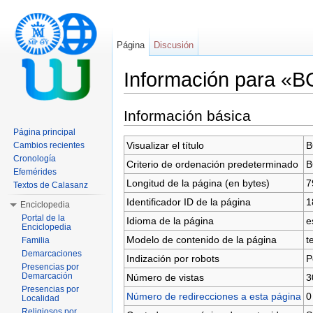
Página
Discusión
Información para «
Saltar a:
navegación
,
buscar
Información básica
Página principal
Visualizar el título
B
Cambios recientes
Cronología
Criterio de ordenación predeterminado
B
Efemérides
Longitud de la página (en bytes)
7
Textos de Calasanz
Identificador ID de la página
1
Enciclopedia
Portal de la
Idioma de la página
e
Enciclopedia
Modelo de contenido de la página
t
Familia
Demarcaciones
Indización por robots
P
Presencias por
Demarcación
Número de vistas
3
Presencias por
Número de redirecciones a esta página
0
Localidad
Religiosos por