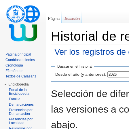
Página
Discusión
Historial de
Ver los registros de
Página principal
Saltar a:
navegación
,
buscar
Cambios recientes
Cronología
Buscar en el historial
Efemérides
Desde el año (y anteriores):
Textos de Calasanz
Enciclopedia
Portal de la
Selección de dife
Enciclopedia
Familia
Demarcaciones
las versiones a c
Presencias por
Demarcación
Presencias por
abajo.
Localidad
Religiosos por