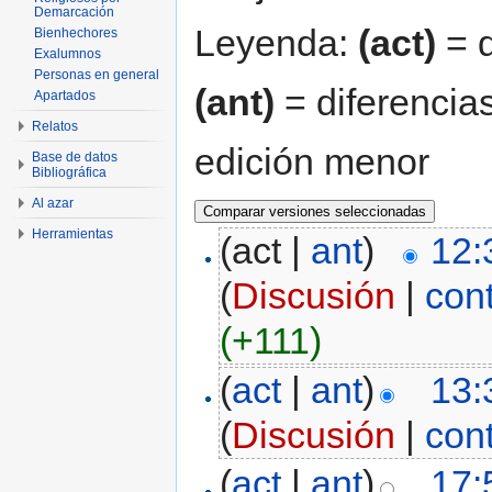
Demarcación
Leyenda:
(act)
= d
Bienhechores
Exalumnos
Personas en general
(ant)
= diferencias
Apartados
Relatos
edición menor
Base de datos
Bibliográfica
Al azar
Herramientas
(act |
ant
)
12:
(
Discusión
|
con
(+111)
(
act
|
ant
)
13:
(
Discusión
|
con
(
act
|
ant
)
17: