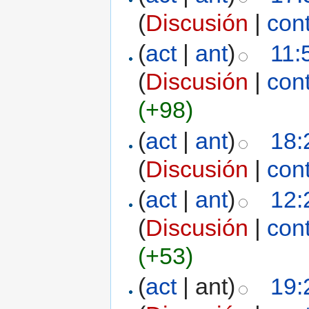
(
Discusión
|
con
(
act
|
ant
)
11:
(
Discusión
|
con
(+98)
(
act
|
ant
)
18:
(
Discusión
|
con
(
act
|
ant
)
12:
(
Discusión
|
con
(+53)
(
act
| ant)
19: