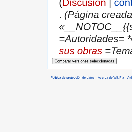
(
Discusión
|
con
.
(Página creada
«__NOTOC__{{s
=Autoridades= *
sus obras
=Tema
Política de protección de datos
Acerca de WikiPía
Avi