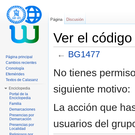
Página
Discusión
Ver el códig
←
BG1477
Página principal
Saltar a:
navegación
,
buscar
Cambios recientes
Cronología
No tienes permiso
Efemérides
Textos de Calasanz
siguiente motivo:
Enciclopedia
Portal de la
Enciclopedia
La acción que has 
Familia
Demarcaciones
Presencias por
Demarcación
usuarios del grup
Presencias por
Localidad
Religiosos por