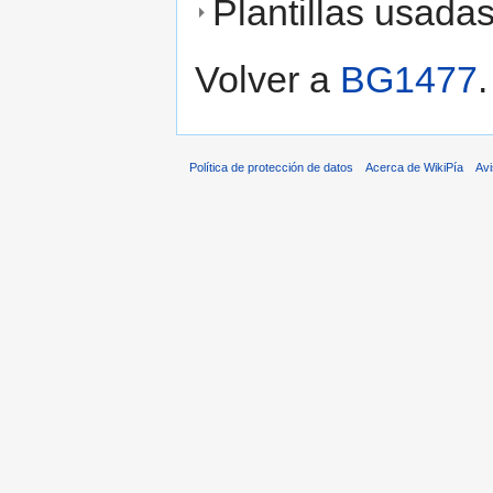
Plantillas usada
Volver a
BG1477
.
Política de protección de datos
Acerca de WikiPía
Avi