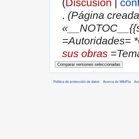
(
Discusión
|
con
.
(Página creada
«__NOTOC__{{s
=Autoridades= *
sus obras
=Temas
Política de protección de datos
Acerca de WikiPía
Avi