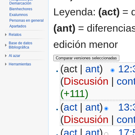
Demarcación
Leyenda:
(act)
= d
Bienhechores
Exalumnos
Personas en general
(ant)
= diferencias
Apartados
Relatos
edición menor
Base de datos
Bibliográfica
Al azar
Herramientas
(act |
ant
)
12:
(
Discusión
|
con
(+111)
(
act
|
ant
)
13:
(
Discusión
|
con
(
act
|
ant
)
17: