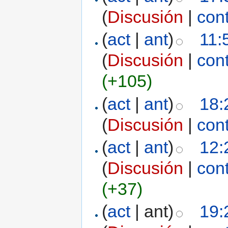
(
Discusión
|
con
(
act
|
ant
)
11:
(
Discusión
|
con
(+105)
(
act
|
ant
)
18:
(
Discusión
|
con
(
act
|
ant
)
12:
(
Discusión
|
con
(+37)
(
act
| ant)
19: