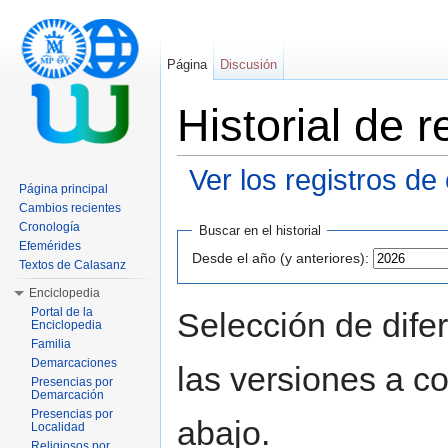
Página
Discusión
Historial de
Ver los registros de
Página principal
Saltar a:
navegación
,
buscar
Cambios recientes
Cronología
Buscar en el historial
Efemérides
Desde el año (y anteriores):
Textos de Calasanz
Enciclopedia
Portal de la
Selección de dife
Enciclopedia
Familia
Demarcaciones
las versiones a c
Presencias por
Demarcación
Presencias por
abajo.
Localidad
Religiosos por