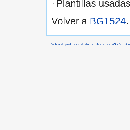
Plantillas usada
Volver a
BG1524
.
Política de protección de datos
Acerca de WikiPía
Avi