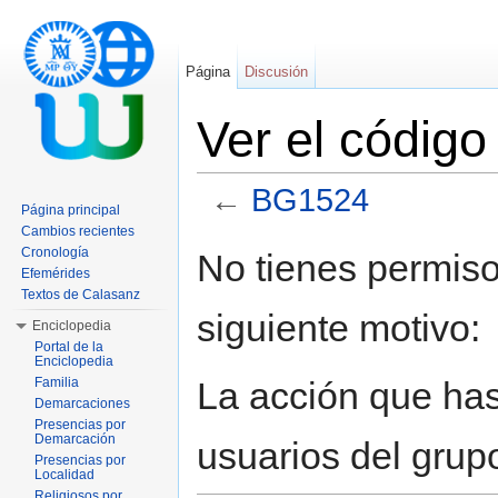
Página
Discusión
Ver el códig
←
BG1524
Página principal
Saltar a:
navegación
,
buscar
Cambios recientes
Cronología
No tienes permiso
Efemérides
Textos de Calasanz
siguiente motivo:
Enciclopedia
Portal de la
Enciclopedia
La acción que has 
Familia
Demarcaciones
Presencias por
Demarcación
usuarios del grup
Presencias por
Localidad
Religiosos por