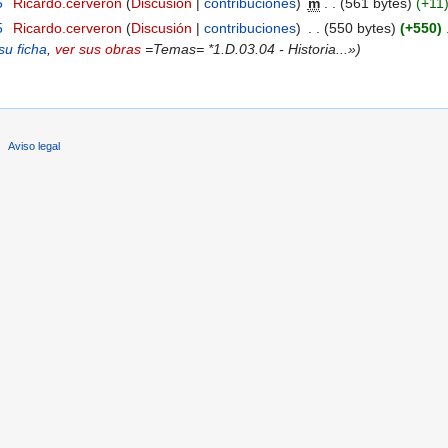
5
‎
Ricardo.cerveron
(
Discusión
|
contribuciones
)
‎
m
. .
(561 bytes)
(+11
5
‎
Ricardo.cerveron
(
Discusión
|
contribuciones
)
‎
. .
(550 bytes)
(+550)
‎
su ficha
,
ver sus obras
=Temas= *1.D.03.04 - Historia...»)
Aviso legal