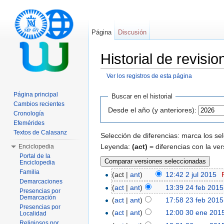
Página
Discusión
Historial de revis
Ver los registros de esta página
Saltar a:
navegación
,
buscar
Página principal
Buscar en el historial
Cambios recientes
Desde el año (y anteriores):
Cronología
Efemérides
Textos de Calasanz
Selección de diferencias: marca los se
Leyenda:
(act)
= diferencias con la ver
Enciclopedia
Portal de la
Enciclopedia
Familia
(act |
ant
)
12:42 2 jul 2015
‎
Demarcaciones
(
act
|
ant
)
13:39 24 feb 2015
Presencias por
Demarcación
(
act
|
ant
)
17:58 23 feb 2015
Presencias por
(
act
|
ant
)
12:00 30 ene 201
Localidad
Religiosos por