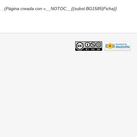
)
. .
(Página creada con «__NOTOC__{{subst:BG1585|Ficha}}