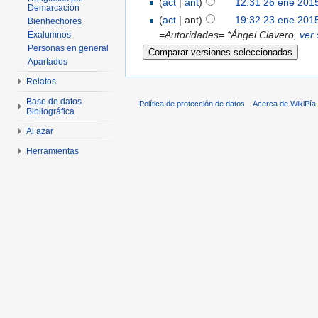
(
act
|
ant
)
12:31 26 ene 201
Demarcación
(
act
| ant)
19:32 23 ene 201
Bienhechores
=Autoridades= *Ángel Clavero,
ver 
Exalumnos
Personas en general
Apartados
Relatos
Base de datos
Política de protección de datos
Acerca de WikiPía
Bibliográfica
Al azar
Herramientas