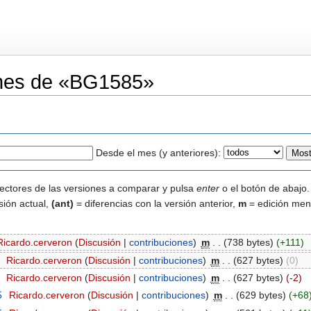
iones de «BG1585»
Desde el mes (y anteriores):
lectores de las versiones a comparar y pulsa
enter
o el botón de abajo.
sión actual,
(ant)
= diferencias con la versión anterior,
m
= edición men
Ricardo.cerveron
(
Discusión
|
contribuciones
)
‎
m
. .
(738 bytes)
(+111)
‎
Ricardo.cerveron
(
Discusión
|
contribuciones
)
‎
m
. .
(627 bytes)
(0)
‎
Ricardo.cerveron
(
Discusión
|
contribuciones
)
‎
m
. .
(627 bytes)
(-2)
5
‎
Ricardo.cerveron
(
Discusión
|
contribuciones
)
‎
m
. .
(629 bytes)
(+68