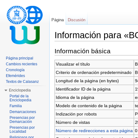
Página
Discusión
Información para «
Saltar a:
navegación
,
buscar
Información básica
Página principal
Visualizar el título
B
Cambios recientes
Cronología
Criterio de ordenación predeterminado
B
Efemérides
Longitud de la página (en bytes)
9
Textos de Calasanz
Identificador ID de la página
1
Enciclopedia
Portal de la
Idioma de la página
e
Enciclopedia
Modelo de contenido de la página
t
Familia
Demarcaciones
Indización por robots
P
Presencias por
Demarcación
Número de vistas
2
Presencias por
Número de redirecciones a esta página
0
Localidad
Religiosos por