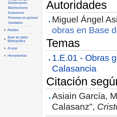
Autoridades
Demarcación
Bienhechores
Exalumnos
Miguel Ángel Asi
Personas en general
Apartados
obras en Base d
Relatos
Base de datos
Temas
Bibliográfica
Al azar
1.E.01 - Obras g
Herramientas
Calasancia
Citación seg
Asiain García, M
Calasanz",
Cris