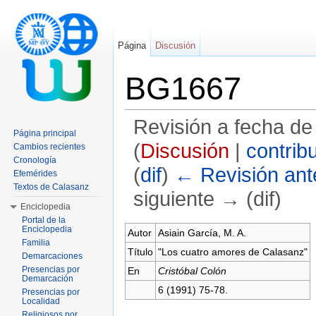
Página
Discusión
BG1667
Revisión a fecha de
Página principal
(
Discusión
|
contrib
Cambios recientes
Cronología
(
dif
)
← Revisión ante
Efemérides
Textos de Calasanz
siguiente → (dif)
Enciclopedia
Saltar a:
navegación
,
buscar
Portal de la
Enciclopedia
Autor
Asiain García, M. A.
Familia
Título
"Los cuatro amores de Calasanz"
Demarcaciones
Presencias por
En
Cristóbal Colón
Demarcación
6 (1991) 75-78.
Presencias por
Localidad
Religiosos por