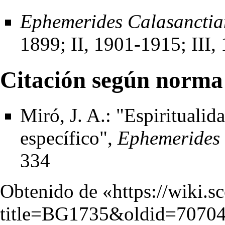
Ephemerides Calasancti
1899; II, 1901-1915; III,
Citación según norma
Miró, J. A.: "Espiritualida
específico",
Ephemerides 
334
Obtenido de «
https://wiki.s
title=BG1735&oldid=7070