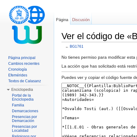
Página
Discusión
Ver el código de 
←
BG1761
Saltar a:
navegación
,
buscar
No tienes permiso para modificar esta p
Página principal
Cambios recientes
La acción que has solicitado está restr
Cronología
Efemérides
Puedes ver y copiar el código fuente d
Textos de Calasanz
Enciclopedia
Portal de la
Enciclopedia
Familia
Demarcaciones
Presencias por
Demarcación
Presencias por
Localidad
Religiosos por